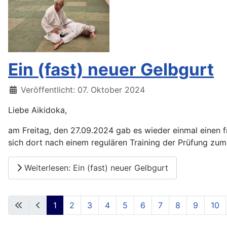
Ein (fast) neuer Gelbgurt
Details
Veröffentlicht: 07. Oktober 2024
Liebe Aikidoka,
am Freitag, den 27.09.2024 gab es wieder einmal einen f
sich dort nach einem regulären Training der Prüfung zum 
Weiterlesen: Ein (fast) neuer Gelbgurt
1
2
3
4
5
6
7
8
9
10